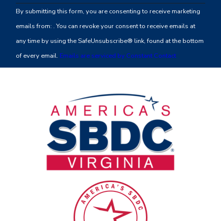
Contact
By submitting this form, you are consenting to receive marketing
Use.
emails from: . You can revoke your consent to receive emails at
Please
any time by using the SafeUnsubscribe® link, found at the bottom
leave
of every email.
Emails are serviced by Constant Contact
this
field
blank.